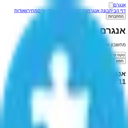
אנגרם
דף הבית
בונה אנגרמות
הסבר
קישורים שימושיים
מחירון
אודות
התחברות
אנגרם
מחשבון אנגרמות
חפש
I'm Feeling Lucky
אנגרמה ל-"
טקס פרסי אופיר לשנת
2011
"
(
1
תוצאות)