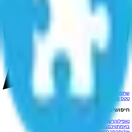
שתפו ב-WhatsApp
טקס פרסי אופיר לשנת 2011
חיפושים פופולריים נוספים
נאפילן
הרשמתהו
ביוגרפן
אגמונן
עבדותך
ברוך דגו
וזרמי
בוץ
מתוויכם
בט טזחובד גא טו
היחנטם
אודות
הסבר
קישורים שימושיים
מדיניות פרטיות