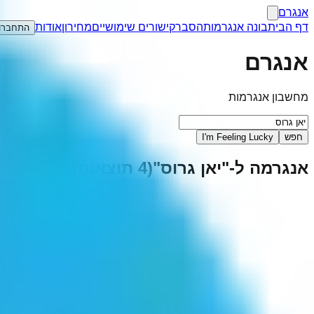
אנגרם
דף הבית
בונה אנגרמות
הסבר
קישורים שימושיים
מחירון
אודות
התחברו
אנגרם
מחשבון אנגרמות
חפש
I'm Feeling Lucky
אנגרמה ל-"
יאן גרוס
"
(
4
תוצאות)