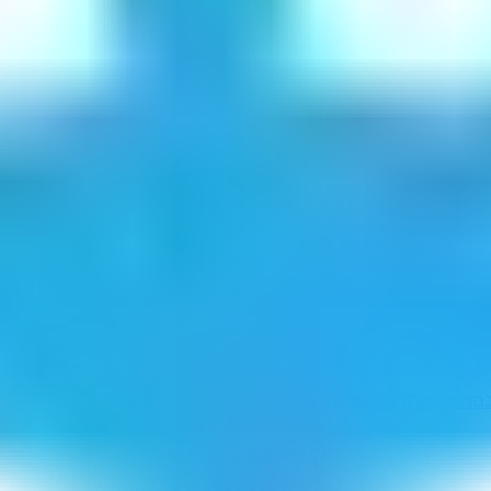
כם
מתרכזות
בשחופדת
עכברותינו