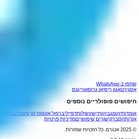
שתפו ב-WhatsApp
אסגירנו
אגון ריס
יאן גרוס
אוריגנס
חיפושים פופולריים נוספים
אומדותיהן
מגביהותיי
שינשילות
דפיי
ליברפול אקספרס
רומנוב
הברקותי
אודות
הסבר
קישורים שימושיים
מדיניות פרטיות
© 2025 אנגרם. כל הזכויות שמורות.