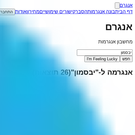
אנגרם
דף הבית
בונה אנגרמות
הסבר
קישורים שימושיים
מחירון
אודות
התחברו
אנגרם
מחשבון אנגרמות
חפש
I'm Feeling Lucky
אנגרמה ל-"
יבסמון
"
(
26
תוצאות)