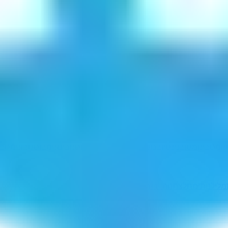
ו
מסבינו
מסובני
נסיובם
סבונים
סביונם
סיבונם
סנובים
נימבוס
סבונימ
סבו
לילנותי
מחלצתנו
הדרגתית