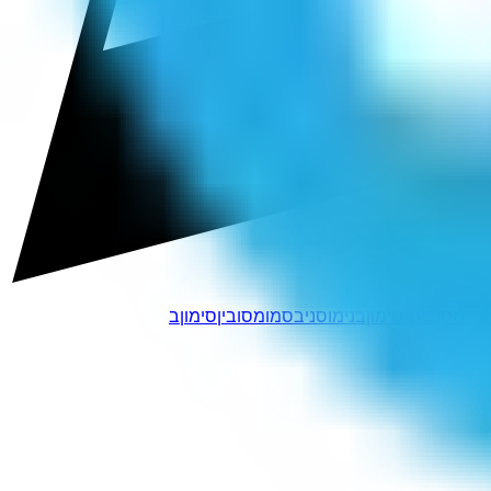
ןמי
מסובינ
בסימון
בנימוס
ניבסמו
מסובין
סימוןב