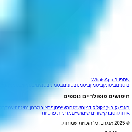
שתפו ב-WhatsApp
בוסנים
ביסומן
ביסמון
ביסמנו
בסונים
בסמוני
בסמינו
יבסמון
יבסמנו
מביסנ
חיפושים פופולריים נוספים
בארי (קיבוץ)
ניקול קידמן
חשמנם
מעייפתן
פרצ'וב
מבחן נהיגה
היעמדך
תמ
אודות
הסבר
קישורים שימושיים
מדיניות פרטיות
© 2025 אנגרם. כל הזכויות שמורות.