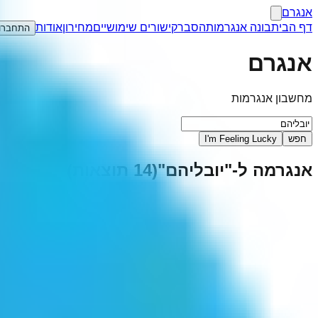
אנגרם
דף הבית
בונה אנגרמות
הסבר
קישורים שימושיים
מחירון
אודות
התחברו
אנגרם
מחשבון אנגרמות
חפש
I'm Feeling Lucky
אנגרמה ל-"
יובליהם
"
(
14
תוצאות)