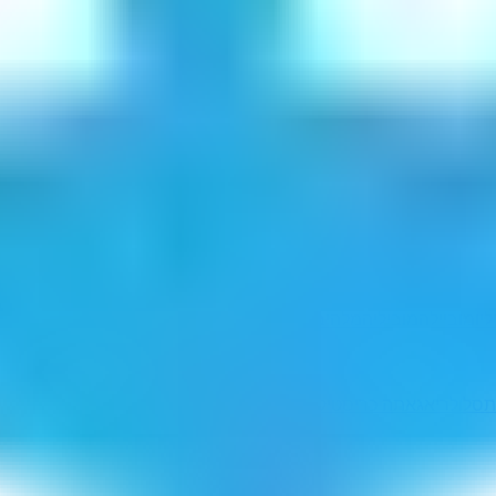
יו
מוביילה
מוביליה
מלהיביו
הבילוים
בלויהימ
ת
סלולרי
אגאתה כריסטי
קובלירל
דפוס בארי