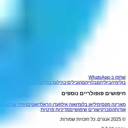
שתפו ב-WhatsApp
בולימיה
ביוליהם
בלוייהם
הובילים
יבהילום
יבוליהם
יובליהם
ילהיבום
מבהיל
חיפושים פופולריים נוספים
מארינה מקסימיליאן בלומין
אוה אילוז
עדן הראל
דואטים
החיל שר
כובסו
אודות
הסבר
קישורים שימושיים
מדיניות פרטיות
© 2025 אנגרם. כל הזכויות שמורות.