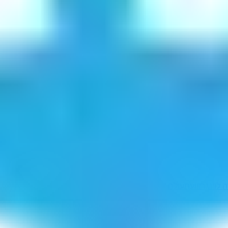
 לוינגר
זוועתעולם