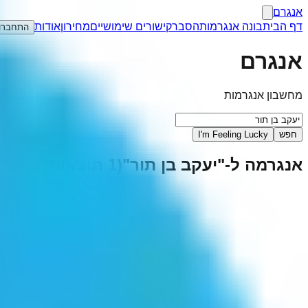
אנגרם
דף הבית
בונה אנגרמות
הסבר
קישורים שימושיים
מחירון
אודות
התחברו
אנגרם
מחשבון אנגרמות
חפש
I'm Feeling Lucky
אנגרמה ל-"
יעקב בן תור
"
(
1
תוצאות)