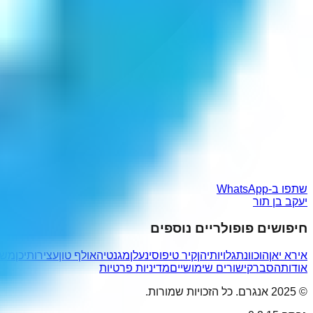
שתפו ב-WhatsApp
יעקב בן תור
חיפושים פופולריים נוספים
אירא יאן
הוכוונת
גלויותיהן
קיר טיפוס
ינעלן
מגנטיה
אולף טון
עצירותיכן
משה
אודות
הסבר
קישורים שימושיים
מדיניות פרטיות
© 2025 אנגרם. כל הזכויות שמורות.