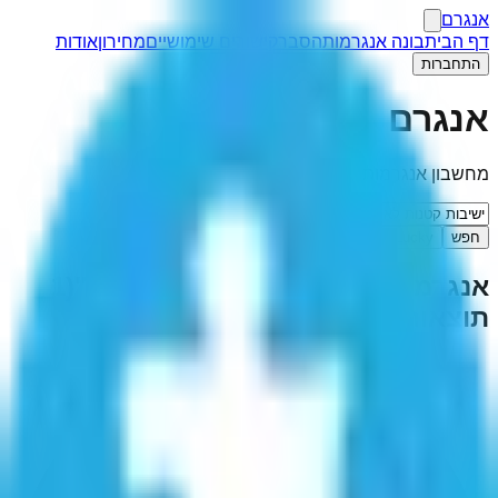
אנגרם
דף הבית
בונה אנגרמות
הסבר
קישורים שימושיים
מחירון
אודות
התחברות
אנגרם
מחשבון אנגרמות
חפש
I'm Feeling Lucky
אנגרמה ל-"
ישיבות קטנות לאומיות
"
(
1
תוצאות)