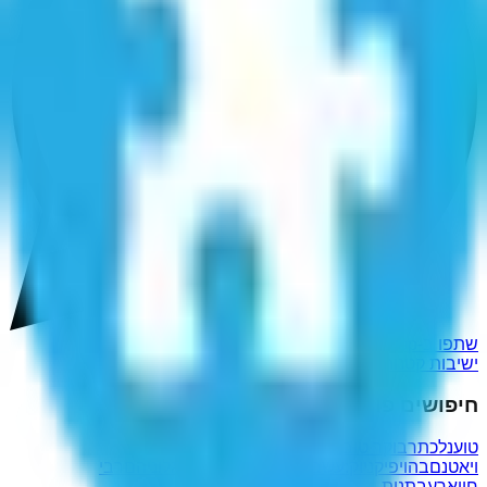
שתפו ב-WhatsApp
ישיבות קטנות לאומיות
חיפושים פופולריים נוספים
טוענלכתר
בוקר טוב
ויאטנם
בהו
יפיקני
וק:עשב
היכפותכם
דובונים
דגלוניהם
רבי
חייא
רעבתנות