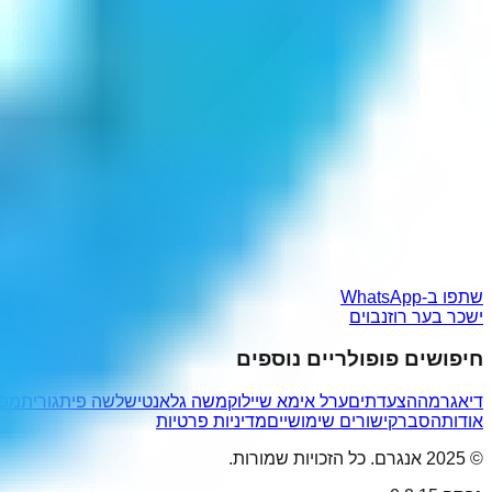
שתפו ב-WhatsApp
ישכר בער רוזנבוים
חיפושים פופולריים נוספים
דיאגרמה
הצעדתים
ערל אימא שיילוק
משה גלאנטי
שלשה פיתגורית
מפש
אודות
הסבר
קישורים שימושיים
מדיניות פרטיות
© 2025 אנגרם. כל הזכויות שמורות.