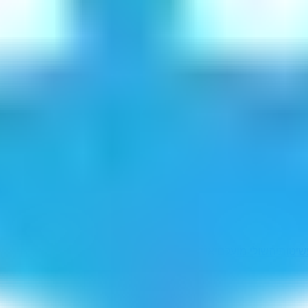
יטותיה
שולי מועלם
יאיר שלג
השתדכו
רקיקת