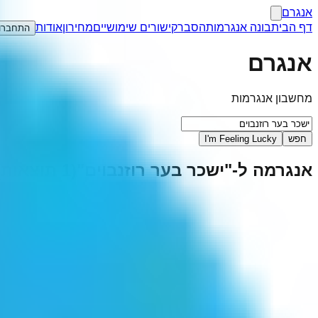
אנגרם
דף הבית
בונה אנגרמות
הסבר
קישורים שימושיים
מחירון
אודות
התחברו
אנגרם
מחשבון אנגרמות
חפש
I'm Feeling Lucky
אנגרמה ל-"
ישכר בער רוזנבוים
"
(
1
תוצאות)