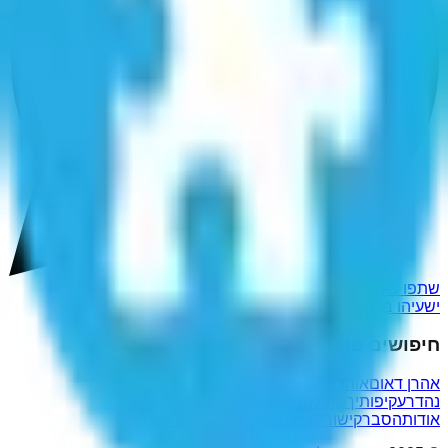
שתפו ב-WhatsApp
ישעיהו ברנשטיין
חיפושים פופולריים נוספים
אהרן דאום
אוהדיכן
מגלפת
לוו
תהיו ביבי
נהדר
עקיפותיך
חובלתם
יכיילם
בונאמו
יפריך
אודות
הסבר
קישורים שימושיים
מדיניות פרטיות