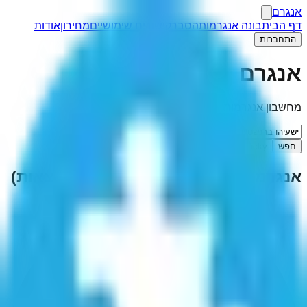
אנגרם
דף הבית
בונה אנגרמות
הסבר
קישורים שימושיים
מחירון
אודות
התחברות
אנגרם
מחשבון אנגרמות
חפש
I'm Feeling Lucky
אנגרמה ל-"
ישעיהו ברנשטיין
"
(
1
תוצאות)