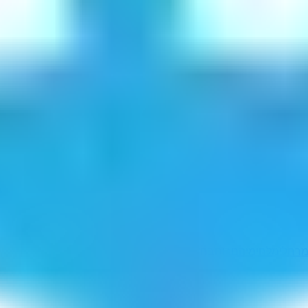
רחלי
מלחימיהם
רוחבחץי
קעקעת