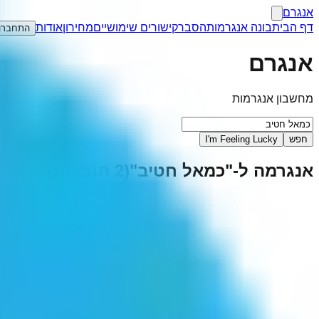
אנגרם
דף הבית
בונה אנגרמות
הסבר
קישורים שימושיים
מחירון
אודות
התחברו
אנגרם
מחשבון אנגרמות
חפש
I'm Feeling Lucky
אנגרמה ל-"
כמאל חטיב
"
(
2
תוצאות)