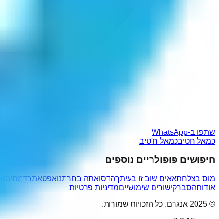
שתפו ב-WhatsApp
כמאל חטיב
כמאל ח'טיב
חיפושים פופולריים נוספים
מוס בצלחת
אאים שוב זו בעיתך
הדסו
אתה בחרתנו
אפטא
תרדמתי
האמ
אודות
הסבר
קישורים שימושיים
מדיניות פרטיות
© 2025 אנגרם. כל הזכויות שמורות.