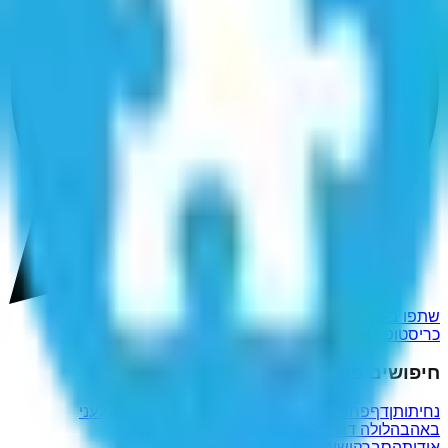
שתפו ב-WhatsApp
כריסטופר אישרווד
חיפושים פופולריים נוספים
נחיתותן
דף
פחד, אי ודאות וספק
בעיר זרה
כחעזר
לוטו לעני
באהבה
לולה דה סילבה
מקמטך
מתערבלי
העיר
אודות
הסבר
קישורים שימושיים
מדיניות פרטיות