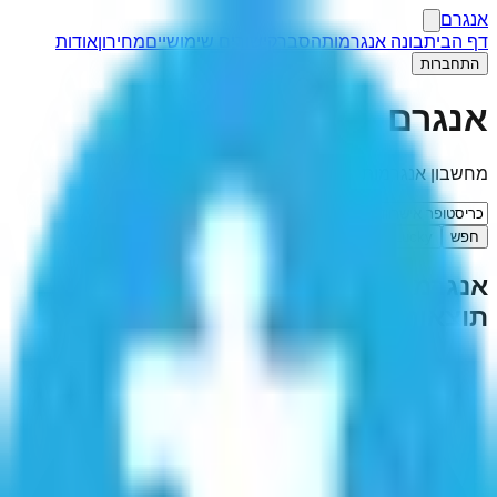
אנגרם
דף הבית
בונה אנגרמות
הסבר
קישורים שימושיים
מחירון
אודות
התחברות
אנגרם
מחשבון אנגרמות
חפש
I'm Feeling Lucky
אנגרמה ל-"
כריסטופר אישרווד
"
(
1
תוצאות)