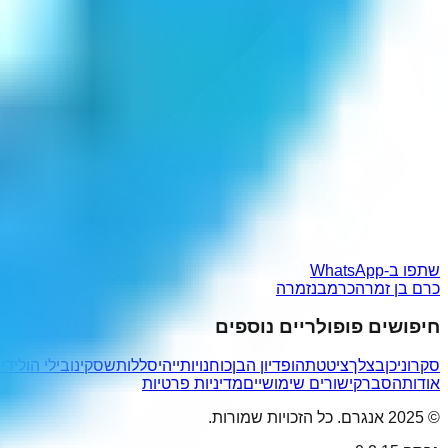
שתפו ב-WhatsApp
כרם בן זמרה
כרמבנזמרה
חיפושים פופולריים נוספים
סקרוניכן
בצלך
ציטטתהו
פדיון הבן
כוחנויותיי
היסללות
שסקינו
בילי הולידיי
אודות
הסבר
קישורים שימושיים
מדיניות פרטיות
© 2025 אנגרם. כל הזכויות שמורות.