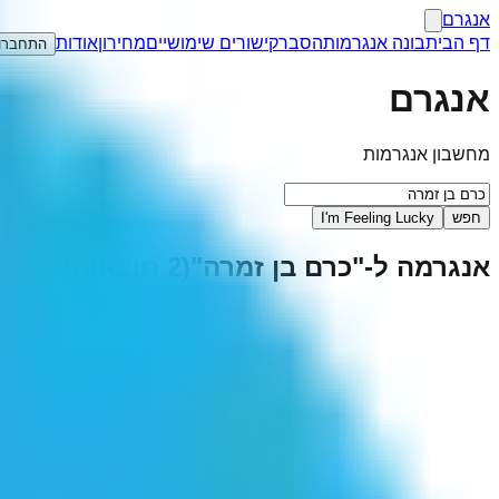
אנגרם
דף הבית
בונה אנגרמות
הסבר
קישורים שימושיים
מחירון
אודות
התחברו
אנגרם
מחשבון אנגרמות
חפש
I'm Feeling Lucky
אנגרמה ל-"
כרם בן זמרה
"
(
2
תוצאות)