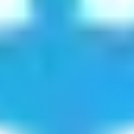
וט לגיא
איטונג בל
לאט ביגון
אנגלי טוב
אנגליטוב
ימ סציפ
התמודדן
זניחתי
שילה (ישוב)