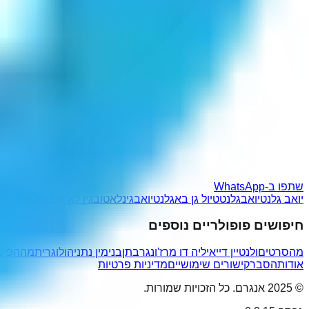
שתפו ב-WhatsApp
יואב גלנט
יואבגלנט
טיול גן בא
גלנטיואב
גינלאטוב
גין לא טוב
גיןלאטוב
נב
חיפושים פופולריים נוספים
מהסרטים
ולנטיין דיי
איליה דו מרז'ו
נגרבתן
בנימין נתניהו
לוגריתמה
הפיט
אודות
הסבר
קישורים שימושיים
מדיניות פרטיות
© 2025 אנגרם. כל הזכויות שמורות.