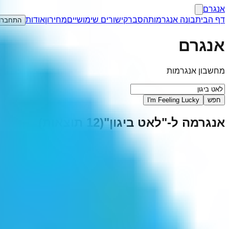
אנגרם
דף הבית
בונה אנגרמות
הסבר
קישורים שימושיים
מחירון
אודות
התחברו
אנגרם
מחשבון אנגרמות
חפש
I'm Feeling Lucky
אנגרמה ל-"
לאט ביגון
"
(
12
תוצאות)