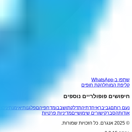
שתפו ב-WhatsApp
קליפת המוח
להקת חופים
חיפושים פופולריים נוספים
נעם רותםג
ביבר
איחדתיה
תדלקתו
שבבו
מדחפיהם
פלגנותי
אימנתיני
נצ
אודות
הסבר
קישורים שימושיים
מדיניות פרטיות
© 2025 אנגרם. כל הזכויות שמורות.