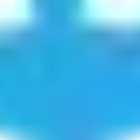
לק
הבעיתתם