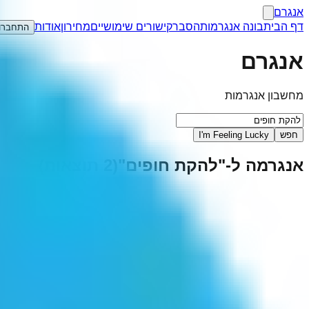
אנגרם
דף הבית
בונה אנגרמות
הסבר
קישורים שימושיים
מחירון
אודות
התחברו
אנגרם
מחשבון אנגרמות
חפש
I'm Feeling Lucky
אנגרמה ל-"
להקת חופים
"
(
2
תוצאות)