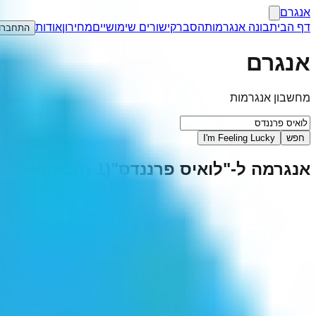
אנגרם
דף הבית
בונה אנגרמות
הסבר
קישורים שימושיים
מחירון
אודות
התחברו
אנגרם
מחשבון אנגרמות
חפש
I'm Feeling Lucky
אנגרמה ל-"
לואיס פרננדס
"
(
1
תוצאות)