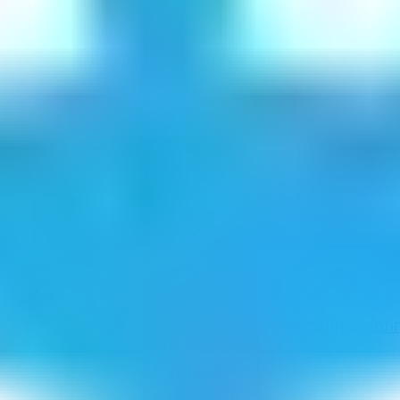
ותם
ראה מחצב
בט"ש