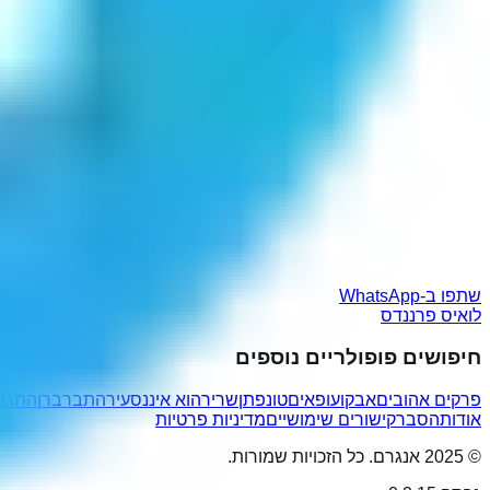
שתפו ב-WhatsApp
לואיס פרננדס
חיפושים פופולריים נוספים
פרקים אהובים
אבקו
עופאים
טונפתן
שרירהוא אינ
נסעיר
התברברן
התגר
אודות
הסבר
קישורים שימושיים
מדיניות פרטיות
© 2025 אנגרם. כל הזכויות שמורות.