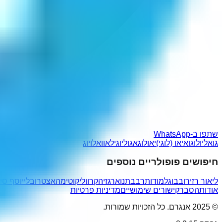
שתפו ב-WhatsApp
גואליו
לוגואי
או (לוגי)
יאולוג
אגוליו
גילאוו
אלויוג
חיפושים פופולריים נוספים
ליאור רז
ירובבו
גלמודות
רבבתנו
ארגזיה
קרווליקוטימה
אצטרובלי
יוסף סי
אודות
הסבר
קישורים שימושיים
מדיניות פרטיות
© 2025 אנגרם. כל הזכויות שמורות.