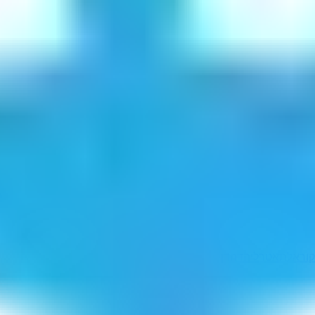
קוראל
תאטרלי
הדהדן