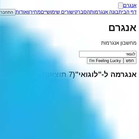
אנגרם
דף הבית
בונה אנגרמות
הסבר
קישורים שימושיים
מחירון
אודות
התחברו
אנגרם
מחשבון אנגרמות
חפש
I'm Feeling Lucky
אנגרמה ל-"
לוגואי
"
(
7
תוצאות)