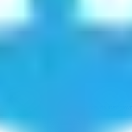
עמודבפי
ג'ון פרושיאנטה