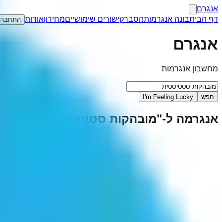
אנגרם
דף הבית
בונה אנגרמות
הסבר
קישורים שימושיים
מחירון
אודות
התחברו
אנגרם
מחשבון אנגרמות
חפש
I'm Feeling Lucky
אנגרמה ל-"
מובהקות סטטיסטית
"
(
1
תוצאו