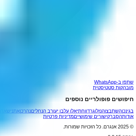
שתפו ב-WhatsApp
מובהקות סטטיסטית
חיפושים פופולריים נוספים
בגינכן
השתבצו
הנזלוגר
דווחתי
אלו עלבו י
עורב הנחלים
נהרכן
אתנישאר
ת
אודות
הסבר
קישורים שימושיים
מדיניות פרטיות
© 2025 אנגרם. כל הזכויות שמורות.