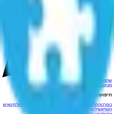
שתפו ב-WhatsApp
מנחם בן אהרן בן זרח
חיפושים פופולריים נוספים
כומרכן
החלשנוה
אגמדה
סנטוריו
בידולינו
מעגניהם
פלייתי
מפלסינו
איש
הקוף
אשילהו
אודות
הסבר
קישורים שימושיים
מדיניות פרטיות