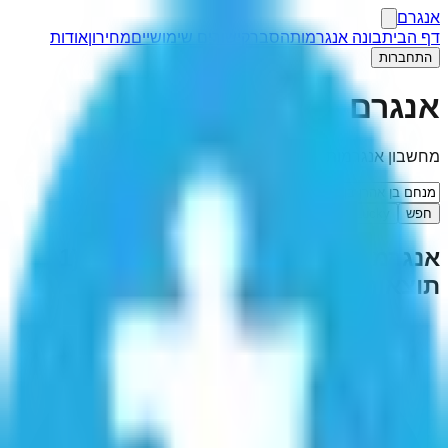
אנגרם
דף הבית
בונה אנגרמות
הסבר
קישורים שימושיים
מחירון
אודות
התחברות
אנגרם
מחשבון אנגרמות
חפש
I'm Feeling Lucky
אנגרמה ל-"
מנחם בן אהרן בן זרח
"
(
1
תוצאות)