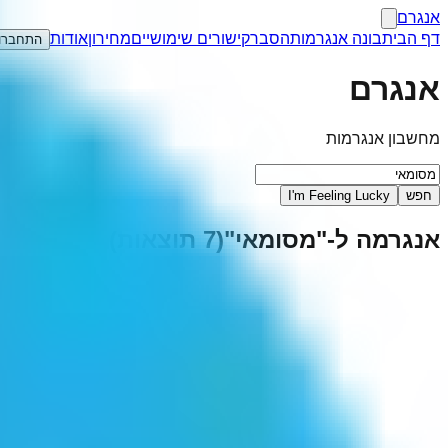
אנגרם
דף הבית
בונה אנגרמות
הסבר
קישורים שימושיים
מחירון
אודות
התחברו
אנגרם
מחשבון אנגרמות
חפש
I'm Feeling Lucky
אנגרמה ל-"
מסומאי
"
(
7
תוצאות)