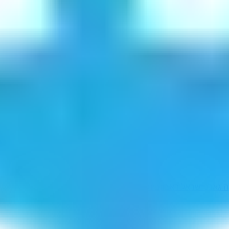
 גארני
ישראל ראבון
ביתניכן