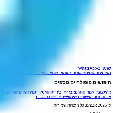
שתפו ב-WhatsApp
מאוסים
מואסים
מיאוסם
מסומאי
מיומאס
מיאוסמ
ממוסאי
חיפושים פופולריים נוספים
אהילם
בלוגים
היסתרם
אבזרתיו
ביזרתוהו
אמירותם
ירושלים של זהב
בוקה
אודות
הסבר
קישורים שימושיים
מדיניות פרטיות
© 2025 אנגרם. כל הזכויות שמורות.