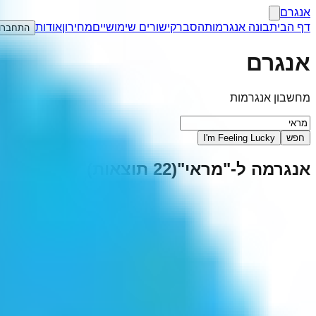
אנגרם
דף הבית
בונה אנגרמות
הסבר
קישורים שימושיים
מחירון
אודות
התחברו
אנגרם
מחשבון אנגרמות
חפש
I'm Feeling Lucky
אנגרמה ל-"
מראי
"
(
22
תוצאות)