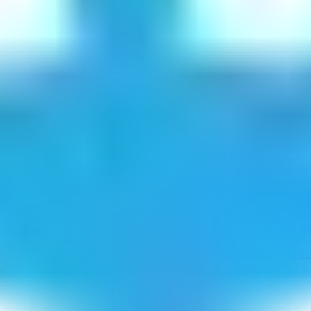
אמיר
אמי"ר
מריא
רימא
אימר
ארימ
מירא
ריאם
אירמ
האמרי חיים
סאדו מאזו