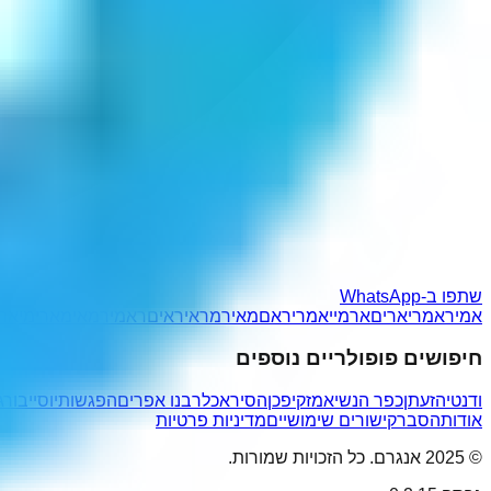
שתפו ב-WhatsApp
אמיר
אמרי
ארים
ארמי
יאמר
יראם
מאיר
מראי
ראים
ראמי
רמאי
מארי
מיאר
חיפושים פופולריים נוספים
ודנטי
הזעתן
כפר הנשיא
מזקיפכן
הסיראכל
רבנו אפרים
הפגשותיו
סייבורג
אודות
הסבר
קישורים שימושיים
מדיניות פרטיות
© 2025 אנגרם. כל הזכויות שמורות.