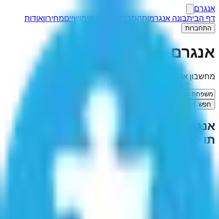
אנגרם
דף הבית
בונה אנגרמות
הסבר
קישורים שימושיים
מחירון
אודות
התחברות
אנגרם
מחשבון אנגרמות
חפש
I'm Feeling Lucky
אנגרמה ל-"
משפחת אבן תיבון
"
(
1
תוצאות)