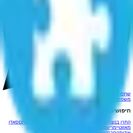
שתפו ב-WhatsApp
משפחת אבן תיבון
חיפושים פופולריים נוספים
התרו בנוצה
אוהדינו
הידחסן
התחתנתם
שואלותיהם
הגלשתם
סאדו
מאזו
טיימריו
מורה דרך
אהל לאה
אודות
הסבר
קישורים שימושיים
מדיניות פרטיות