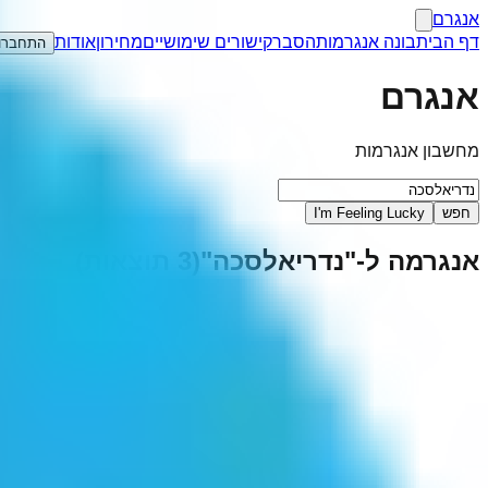
אנגרם
דף הבית
בונה אנגרמות
הסבר
קישורים שימושיים
מחירון
אודות
התחברו
אנגרם
מחשבון אנגרמות
חפש
I'm Feeling Lucky
אנגרמה ל-"
נדריאלסכה
"
(
3
תוצאות)