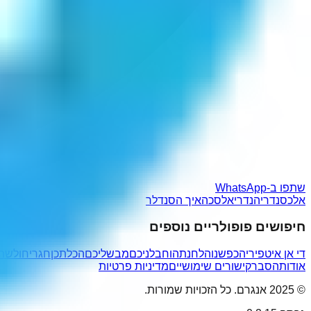
שתפו ב-WhatsApp
אלכסנדריה
נדריאלסכה
איך הסנדלר
חיפושים פופולריים נוספים
די אן אי
טפירי
הכפשנו
הלחנתהו
חבלניכם
מבשליכם
הכלתכן
חגרי
חולשת
אודות
הסבר
קישורים שימושיים
מדיניות פרטיות
© 2025 אנגרם. כל הזכויות שמורות.