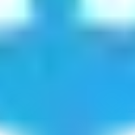
ם
בבה יגא