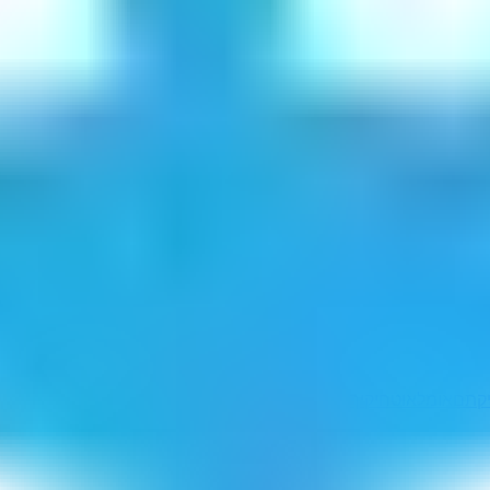
קתם
אומלאוט
חיקיך