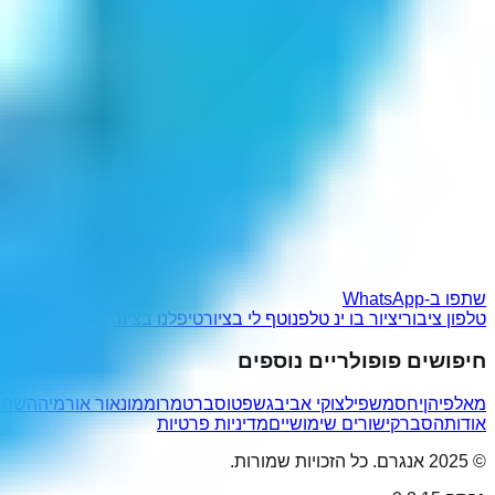
שתפו ב-WhatsApp
טלפון ציבורי
ציור בו ינ טלפ
נוטף לי בציור
טיפלנו בציור
חיפושים פופולריים נוספים
מאלפיהן
יחסמשפיל
צוקי אביב
גשפטו
סברט
מרוממו
נאור אורמיה
השתי
אודות
הסבר
קישורים שימושיים
מדיניות פרטיות
© 2025 אנגרם. כל הזכויות שמורות.