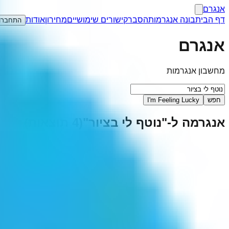
אנגרם
דף הבית
בונה אנגרמות
הסבר
קישורים שימושיים
מחירון
אודות
התחברו
אנגרם
מחשבון אנגרמות
חפש
I'm Feeling Lucky
אנגרמה ל-"
נוטף לי בציור
"
(
4
תוצאות)