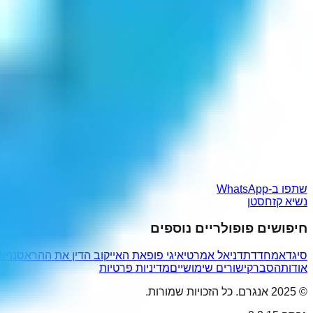
שתפו ב-WhatsApp
נשיא קזחסטן
חיפושים פופולריים נוספים
סיגדא
מחדדת
דניאל אמרטי
איגי פופ
את הא
ייקוב הדין את ההר
אסנף
או
אודות
הסבר
קישורים שימושיים
מדיניות פרטיות
© 2025 אנגרם. כל הזכויות שמורות.