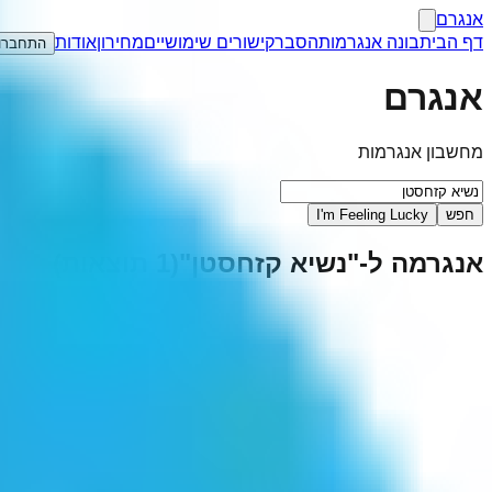
אנגרם
דף הבית
בונה אנגרמות
הסבר
קישורים שימושיים
מחירון
אודות
התחברו
אנגרם
מחשבון אנגרמות
חפש
I'm Feeling Lucky
אנגרמה ל-"
נשיא קזחסטן
"
(
1
תוצאות)