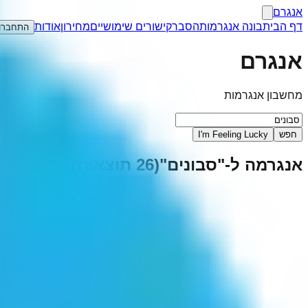
אנגרם
דף הבית
בונה אנגרמות
הסבר
קישורים שימושיים
מחירון
אודות
התחברו
אנגרם
מחשבון אנגרמות
חפש
I'm Feeling Lucky
אנגרמה ל-"
סבונים
"
(
26
תוצאות)