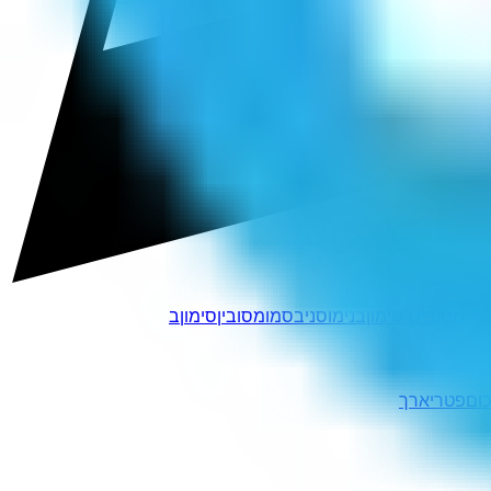
ןמי
מסובינ
בסימון
בנימוס
ניבסמו
מסובין
סימוןב
ום
פטריארך