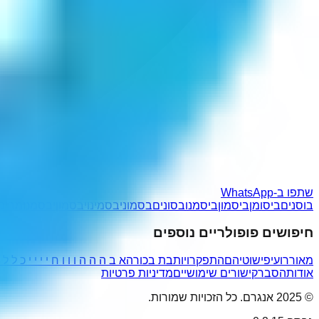
שתפו ב-WhatsApp
בוסנים
ביסומן
ביסמון
ביסמנו
בסונים
בסמוני
בסמינו
יבסמון
יבסמנו
מביסנ
חיפושים פופולריים נוספים
מאוררועי
פישוטיהם
התפקרויות
בת בכורה
א ב ה ה ה ו ו ו ח י י י י כ ל
אודות
הסבר
קישורים שימושיים
מדיניות פרטיות
© 2025 אנגרם. כל הזכויות שמורות.