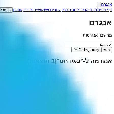
אנגרם
דף הבית
בונה אנגרמות
הסבר
קישורים שימושיים
מחירון
אודות
התחברו
אנגרם
מחשבון אנגרמות
חפש
I'm Feeling Lucky
אנגרמה ל-"
סגידתם
"
(
3
תוצאות)