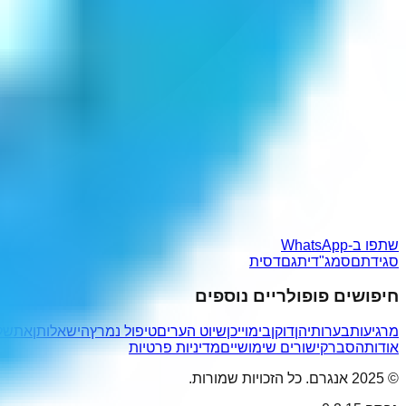
שתפו ב-WhatsApp
סגידתם
סמג"דית
גםדסית
חיפושים פופולריים נוספים
מרגיעות
בערותיהן
דוקן
בימוייכן
שיוט הערים
טיפול נמרץ
הישאלותן
אתשל
אודות
הסבר
קישורים שימושיים
מדיניות פרטיות
© 2025 אנגרם. כל הזכויות שמורות.