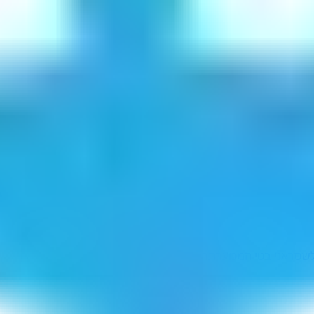
שסר
אני בטי המכוערת
החנפנו