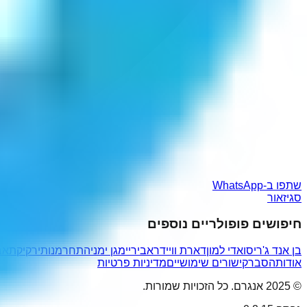
שתפו ב-WhatsApp
סגיזאור
חיפושים פופולריים נוספים
בן אנד ג'ריס
ואדי למון
דארת וויידר
אביריי
מגן ימני
התחרמנותי
רקיקת
אב
אודות
הסבר
קישורים שימושיים
מדיניות פרטיות
© 2025 אנגרם. כל הזכויות שמורות.