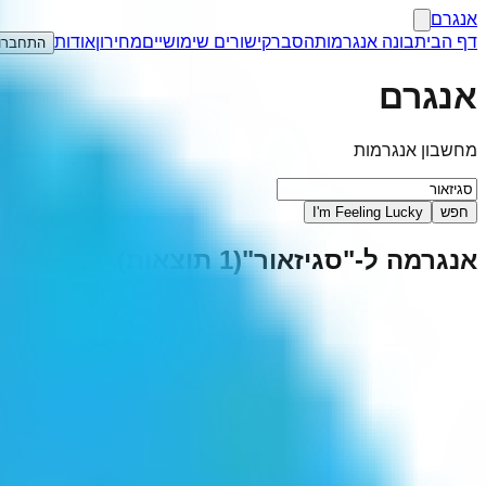
אנגרם
דף הבית
בונה אנגרמות
הסבר
קישורים שימושיים
מחירון
אודות
התחברו
אנגרם
מחשבון אנגרמות
חפש
I'm Feeling Lucky
אנגרמה ל-"
סגיזאור
"
(
1
תוצאות)