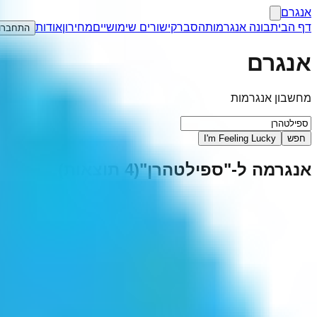
אנגרם
דף הבית
בונה אנגרמות
הסבר
קישורים שימושיים
מחירון
אודות
התחברו
אנגרם
מחשבון אנגרמות
חפש
I'm Feeling Lucky
אנגרמה ל-"
ספילטהרן
"
(
4
תוצאות)