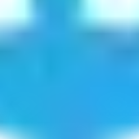
צבותיך
אפרודיטה