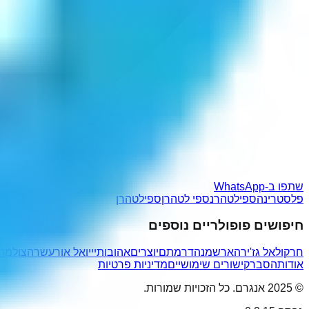
שתפו ב-WhatsApp
פלסטרינה
ספילטהרנ
ספי לטהרן
ספילטהרן
חיפושים פופולריים נוספים
חרקול
אל גז'ירה
ארשמנה
דרמתם
יוצרים
אהובותיי
יואל אור
עשרהצול
מתק
אודות
הסבר
קישורים שימושיים
מדיניות פרטיות
© 2025 אנגרם. כל הזכויות שמורות.