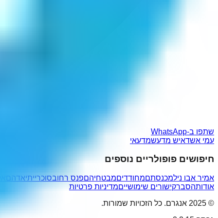
שתפו ב-WhatsApp
עמי אשד
איש מדע
שמדעאי
חיפושים פופולריים נוספים
אמיר אבו ניל
מכנסתם
מחודדים
מבטחיהם
פנס רחוב
סוכרייתי
אדהם
אק
אודות
הסבר
קישורים שימושיים
מדיניות פרטיות
© 2025 אנגרם. כל הזכויות שמורות.