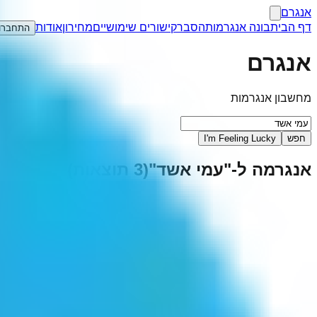
אנגרם
דף הבית
בונה אנגרמות
הסבר
קישורים שימושיים
מחירון
אודות
התחברו
אנגרם
מחשבון אנגרמות
חפש
I'm Feeling Lucky
אנגרמה ל-"
עמי אשד
"
(
3
תוצאות)