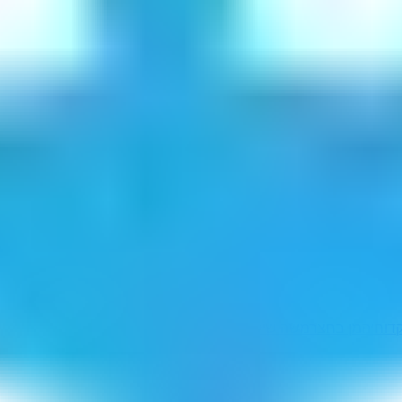
דוחי
המן בחצר
משה שיק