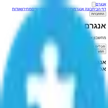
אנגרם
דף הבית
בונה אנגרמות
הסבר
קישורים שימושיים
מחירון
אודות
התחברות
אנגרם
מחשבון אנגרמות
חפש
I'm Feeling Lucky
אנגרמה ל-"
פובליוס קורנליוס סקיפיו
אפריקנוס
"
(
1
תוצאות)