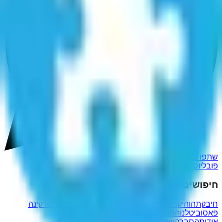
שתפו ב-WhatsApp
פובליוס קורנליוס סקיפיו אפריקנוס
חיפושים פופולריים נוספים
חיבקתהו
היקרשויותיך
אדרתך
נחפזים
הוקיעם
תבטאך
בורקינה
פאסו
ביטלנוה
מרוסיה באהבה
אינסופנו
אודות
הסבר
קישורים שימושיים
מדיניות פרטיות