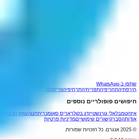
שתפו ב-WhatsApp
חירפתיה
תחריפיה
תפריחיה
תרחיפיה
פריחתהי
חיפושים פופולריים נוספים
איזהטמבל
אלי גורנשטיין
דג בקולר
אריס סאן
מכריתתם
העוקץ הניגרי
המ
אודות
הסבר
קישורים שימושיים
מדיניות פרטיות
© 2025 אנגרם. כל הזכויות שמורות.