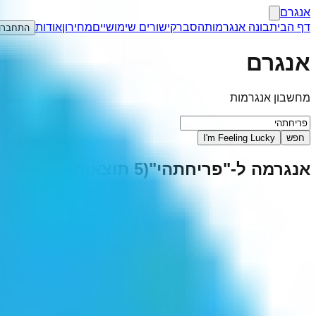
אנגרם
דף הבית
בונה אנגרמות
הסבר
קישורים שימושיים
מחירון
אודות
התחברו
אנגרם
מחשבון אנגרמות
חפש
I'm Feeling Lucky
אנגרמה ל-"
פריחתהי
"
(
5
תוצאות)