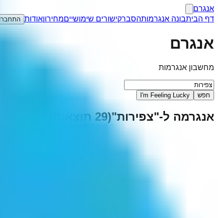
אנגרם
דף הבית
בונה אנגרמות
הסבר
קישורים שימושיים
מחירון
אודות
התחברו
אנגרם
מחשבון אנגרמות
חפש
I'm Feeling Lucky
אנגרמה ל-"
צפירות
"
(
29
תוצאות)