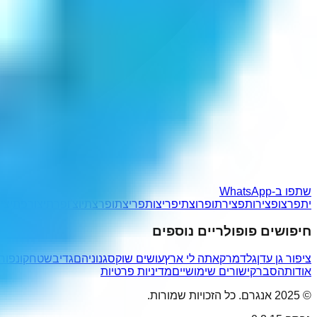
שתפו ב-WhatsApp
יתפרצו
פצירות
פצירתו
פרוצתי
פריצות
פריצתו
פרצתיו
צ'ופרתי
צורפתי
צי
חיפושים פופולריים נוספים
ציפור גן עדן
גלדמרק
אתה לי ארץ
עושים שוק
סגנוניהם
גדיבשטח
קונפור
אודות
הסבר
קישורים שימושיים
מדיניות פרטיות
© 2025 אנגרם. כל הזכויות שמורות.