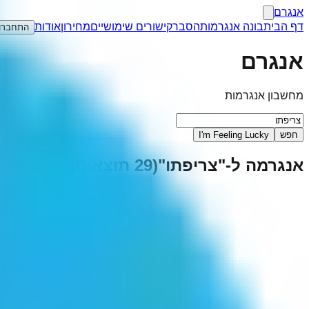
אנגרם
דף הבית
בונה אנגרמות
הסבר
קישורים שימושיים
מחירון
אודות
התחברו
אנגרם
מחשבון אנגרמות
חפש
I'm Feeling Lucky
אנגרמה ל-"
צריפתו
"
(
29
תוצאות)