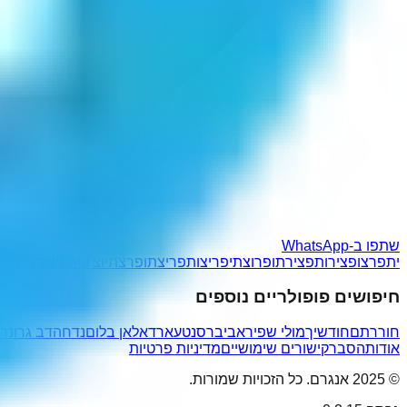
שתפו ב-WhatsApp
יתפרצו
פצירות
פצירתו
פרוצתי
פריצות
פריצתו
פרצתיו
צ'ופרתי
צורפתי
צי
חיפושים פופולריים נוספים
חוררתם
חודשיך
מולי שפירא
ביברס
נטעארד
אלאן בלום
נדחה
דב גרונר
אודות
הסבר
קישורים שימושיים
מדיניות פרטיות
© 2025 אנגרם. כל הזכויות שמורות.