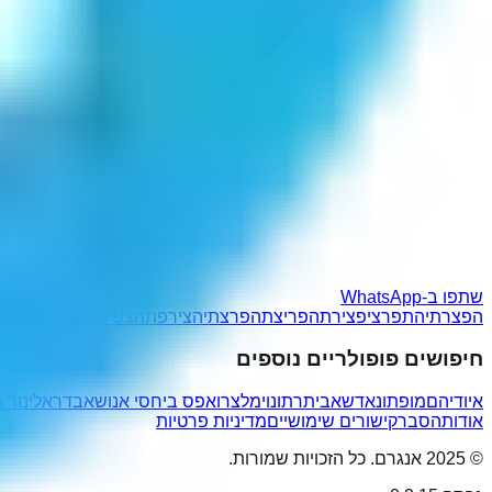
שתפו ב-WhatsApp
הפצרתי
התפרצי
פצירתה
פריצתה
פרצתיה
צירפתה
צפירתה
צפריתה
צר
חיפושים פופולריים נוספים
איודיהם
מופתו
נאדשא
ביתרתונו
ימלצרו
אפס ביחסי אנוש
אבדר
אלינור ר
אודות
הסבר
קישורים שימושיים
מדיניות פרטיות
© 2025 אנגרם. כל הזכויות שמורות.