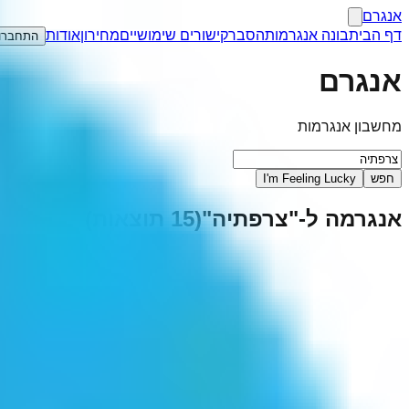
אנגרם
דף הבית
בונה אנגרמות
הסבר
קישורים שימושיים
מחירון
אודות
התחברו
אנגרם
מחשבון אנגרמות
חפש
I'm Feeling Lucky
אנגרמה ל-"
צרפתיה
"
(
15
תוצאות)