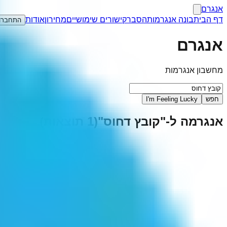
אנגרם
דף הבית
בונה אנגרמות
הסבר
קישורים שימושיים
מחירון
אודות
התחברו
אנגרם
מחשבון אנגרמות
חפש
I'm Feeling Lucky
אנגרמה ל-"
קובץ דחוס
"
(
1
תוצאות)