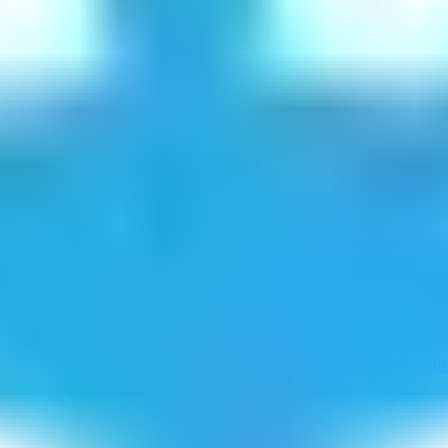
עתן
עוצכם
איבאנוב