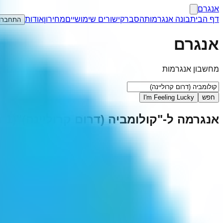
אנגרם
דף הבית
בונה אנגרמות
הסבר
קישורים שימושיים
מחירון
אודות
התחברו
אנגרם
מחשבון אנגרמות
חפש
I'm Feeling Lucky
אנגרמה ל-"
קולומביה (דרום קרוליינה)
"
(
1
ת