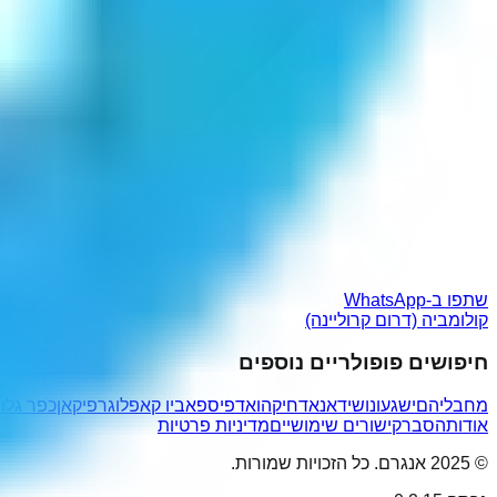
שתפו ב-WhatsApp
קולומביה (דרום קרוליינה)
חיפושים פופולריים נוספים
מחבליהם
ישגעונו
שידאנ
אדחיקהו
אדפיס
פאביו קאפלו
גרפיקאן
כפר גלוב
אודות
הסבר
קישורים שימושיים
מדיניות פרטיות
© 2025 אנגרם. כל הזכויות שמורות.