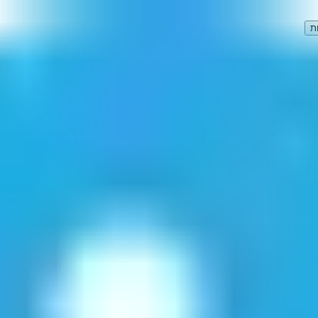
ת
וצאות)