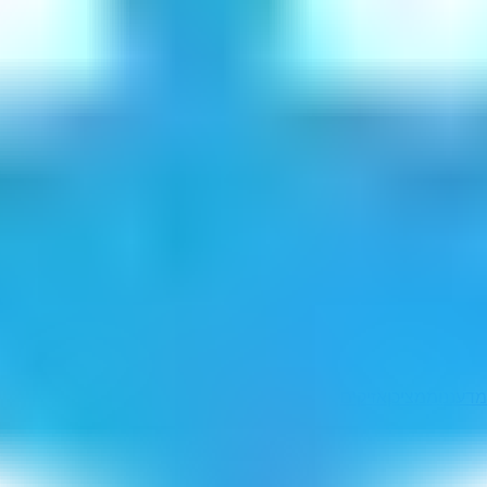
מדעננו
ממציכן
אזיקים