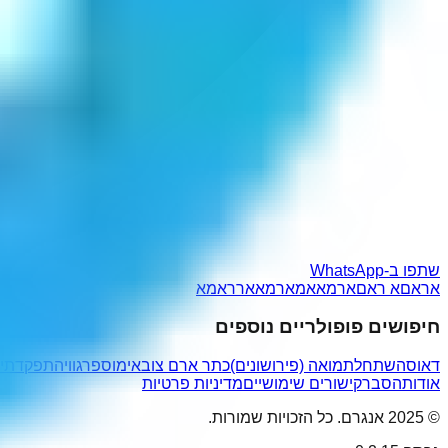
שתפו ב-WhatsApp
אראם
א ראם
ארמא
אמאר
מאאר
ראמא
חיפושים פופולריים נוספים
דאוס
השתחלת
מואה (פירושונים)
כתר ארם צובא
ימוספר
גוויה
תפקדתי
אודות
הסבר
קישורים שימושיים
מדיניות פרטיות
© 2025 אנגרם. כל הזכויות שמורות.