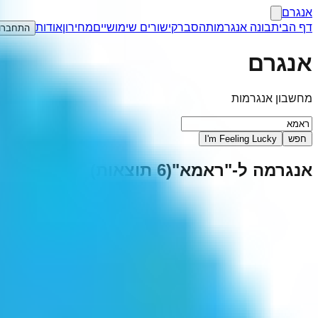
אנגרם
דף הבית
בונה אנגרמות
הסבר
קישורים שימושיים
מחירון
אודות
התחברו
אנגרם
מחשבון אנגרמות
חפש
I'm Feeling Lucky
אנגרמה ל-"
ראמא
"
(
6
תוצאות)