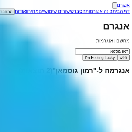
אנגרם
דף הבית
בונה אנגרמות
הסבר
קישורים שימושיים
מחירון
אודות
התחברו
אנגרם
מחשבון אנגרמות
חפש
I'm Feeling Lucky
אנגרמה ל-"
רמון גוסמאן
"
(
2
תוצאות)