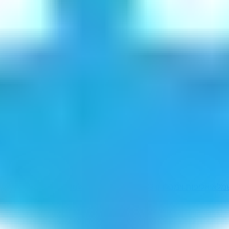
מלאי
אליפות וימבלדון 1989
חידון התנ"ך העולמי