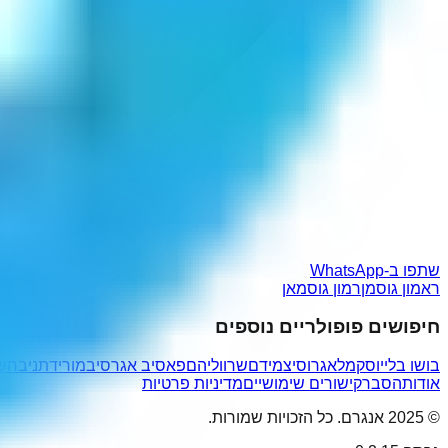
שתפו ב-WhatsApp
ראמון גוסמן
רמון גוסמאן
חיפושים פופולריים נוספים
בושו בלי
יוסק
מלאגרוס
יצמידם
שרווליהם
פאסיב אגרסיב
מורידתני
בחש
אודות
הסבר
קישורים שימושיים
מדיניות פרטיות
© 2025 אנגרם. כל הזכויות שמורות.