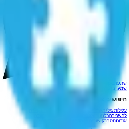
שתפו ב-WhatsApp
שמעי בן גרא
חיפושים פופולריים נוספים
עלילות גילגמש
נזיר קשיש
חתומ בדמ
הסתרותיהן
דירה
להשכיר
הבלטנוהו
אג'ליל
יובל שבח
אלאן בלום
זיוודם
אודות
הסבר
קישורים שימושיים
מדיניות פרטיות