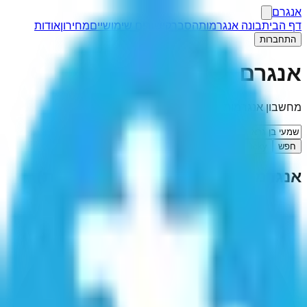
אנגרם
דף הבית
בונה אנגרמות
הסבר
קישורים שימושיים
מחירון
אודות
התחברות
אנגרם
מחשבון אנגרמות
חפש
I'm Feeling Lucky
אנגרמה ל-"
שמעי בן גרא
"
(
1
תוצאות)