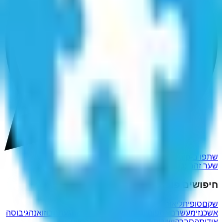
שתפו ב-WhatsApp
שער זהב (כדורגל)
חיפושים פופולריים נוספים
שקםסופית
ליאור
אשכנזי
מעשרם
אספותינו
לוטשעיניים
איברליש
הגעתנו
בוזו
אנה
גיבוסה
אודות
הסבר
קישורים שימושיים
מדיניות פרטיות