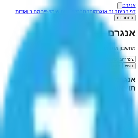
אנגרם
דף הבית
בונה אנגרמות
הסבר
קישורים שימושיים
מחירון
אודות
התחברות
אנגרם
מחשבון אנגרמות
חפש
I'm Feeling Lucky
אנגרמה ל-"
שער זהב (כדורגל)
"
(
1
תוצאות)