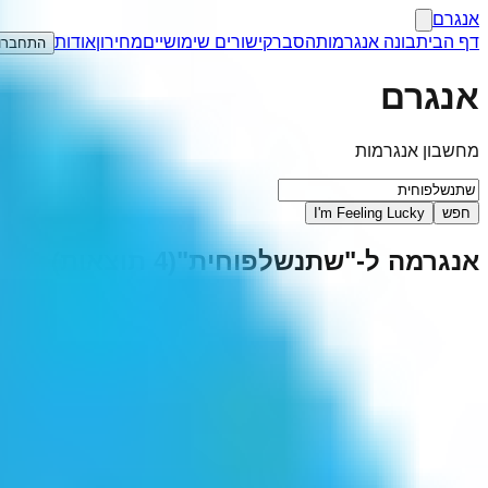
אנגרם
דף הבית
בונה אנגרמות
הסבר
קישורים שימושיים
מחירון
אודות
התחברו
אנגרם
מחשבון אנגרמות
חפש
I'm Feeling Lucky
אנגרמה ל-"
שתנשלפוחית
"
(
4
תוצאות)