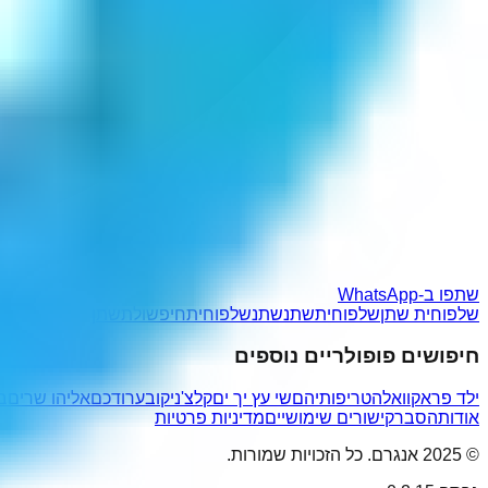
שתפו ב-WhatsApp
שלפוחית שתן
שלפוחיתשתנ
שתנשלפוחית
חיפשולתשתן
חיפושים פופולריים נוספים
ילד פרא
קוואלה
טריפותיהם
שי עץ יך ים
קלצ'ניקוב
ערודכם
אליהו שרים
בע
אודות
הסבר
קישורים שימושיים
מדיניות פרטיות
© 2025 אנגרם. כל הזכויות שמורות.