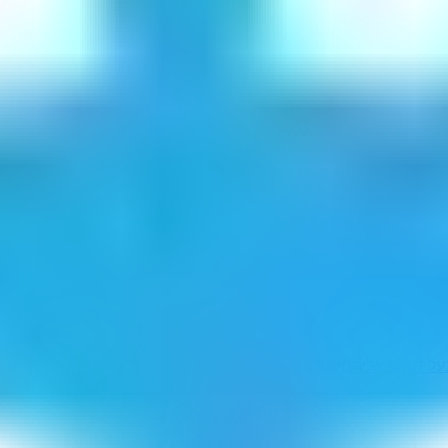
ל דין
אידאליה
משווייך