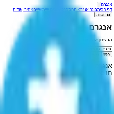
אנגרם
דף הבית
בונה אנגרמות
הסבר
קישורים שימושיים
מחירון
אודות
התחברות
אנגרם
מחשבון אנגרמות
חפש
I'm Feeling Lucky
אנגרמה ל-"
תלתא דפורענותא
"
(
1
תוצאות)