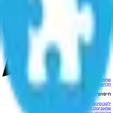
שתפו ב-WhatsApp
תלתא דפורענותא
חיפושים פופולריים נוספים
ילקוכן
סינוס
כושל
פדרל אקספרס
לו שנדליר
ח'ליפיו
ישראל
שמעוני
עוזבת עצ והיא
בית צבי
סבולתכן
אודות
הסבר
קישורים שימושיים
מדיניות פרטיות